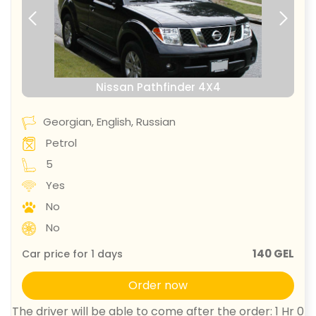
prev
next
Nissan Pathfinder 4X4
Georgian, English, Russian
Petrol
5
Yes
No
No
140 GEL
Car price for
1
days
Order now
The driver will be able to come after the order: 1 Hr 0