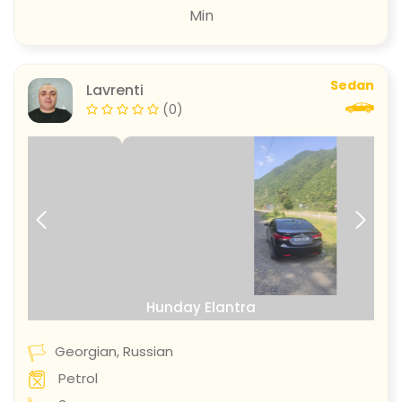
Min
Sedan
Lavrenti
(0)
prev
next
Hunday Elantra
Georgian, Russian
Petrol