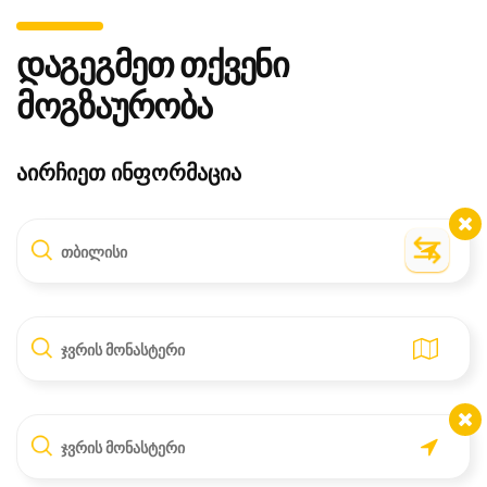
დაგეგმეთ თქვენი
მოგზაურობა
აირჩიეთ ინფორმაცია
თბილისი
ჯვრის მონასტერი
ჯვრის მონასტერი