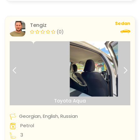
Sedan
Tengiz
(0)
prev
next
Toyota Aqua
Georgian, English, Russian
Petrol
3