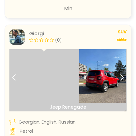
Min
SUV
Giorgi
(0)
prev
next
Jeep Renegade
Georgian, English, Russian
Petrol