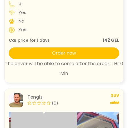
4
Yes
No
Yes
142 GEL
Car price for
1
days
Order now
The driver will be able to come after the order: 1 Hr 0
Min
SUV
Tengiz
(0)