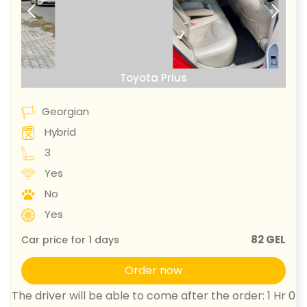
prev
next
Toyota Prius
Georgian
Hybrid
3
Yes
No
Yes
82 GEL
Car price for
1
days
Order now
The driver will be able to come after the order: 1 Hr 0