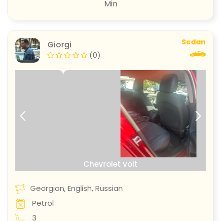
Min
Sedan
Giorgi
(0)
prev
next
Chevrolet volt
Georgian, English, Russian
Petrol
3