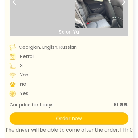
prev
next
Scion Ya
Georgian, English, Russian
Petrol
3
Yes
No
Yes
81 GEL
Car price for
1
days
Order now
The driver will be able to come after the order: 1 Hr 0