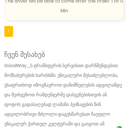
The driver will be able to come after the order: 1 Hr 0
Min
1
ჩვენ შესახებ
GoodWay_ს ტრანსფერის სერვისით დარწმუნდებით
მომსახურების ხარისხში. უნიკალური შესაძლებლობა,
უსაფრთხოდ იმოგზაუროთ დანიშნულების ადგილამდე
და შეისვენოთ რამდენჯერმე დასვენებისთვის ან
ფოტოს გადასაღებად ლამაზი პეიზაჟების წინ.
ადგილობრივი მძღოლი დაგეხმარებათ ჩაეფლო
უნიკალურ ქართულ კულტურაში და გაიგოთ ამ