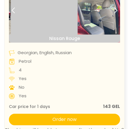
prev
next
Nissan Rouge
Georgian, English, Russian
Petrol
4
Yes
No
Yes
143 GEL
Car price for
1
days
Order now