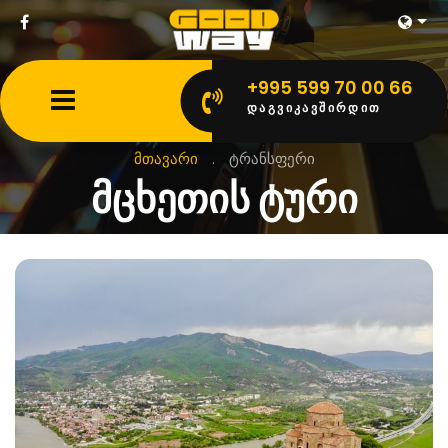
+995 599 70 00 66
ᲓᲐᲒᲕᲘᲙᲐᲕᲨᲘᲠᲓᲘᲗ
მთავარი
.
ტრანსფერი
მცხეთის ტური